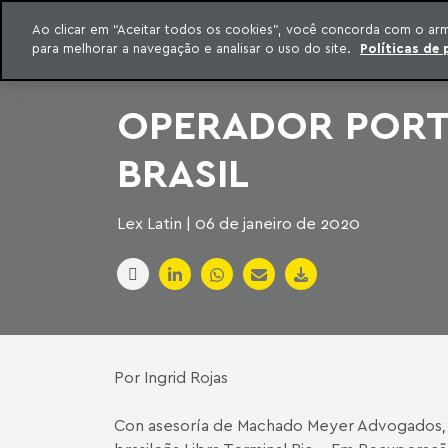
INTELIGÊNCIA JURÍDICA
Ao clicar em “Aceitar todos os cookies”, você concorda com o ar
CONTEÚDO EXCLUSIVO MACHADO MEYER ADVOGADOS
para melhorar a navegação e analisar o uso do site.
Políticas de 
ar para o conteúdo
Machado Meyer
OPERADOR PORTU
BRASIL
Lex Latin | 06 de janeiro de 2020
Por Ingrid Rojas
Con asesoría de Machado Meyer Advogados, el