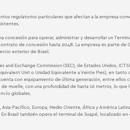
os regulatorios particulares que afectan a la empresa com
xistentes.
una concesión para operar, administrar y desarrollar un Term
 contrato de concesión hasta 2048. La empresa es parte de Gr
rcio exterior de Brasil.
es and Exchange Commission (SEC), de Estados Unidos, ICTSI
valent Unit o Unidad Equivalente a Veinte Pies), en tanto q
 cuenta con equipamiento de última generación, entre ellos ci
de muelle, con una profundidad de hasta 16 metros, lo que l
nvío globales.
s, Asia-Pacífico, Europa, Medio Oriente, África y América Lati
En Brasil también opera el terminal de Suapé, localizado en e