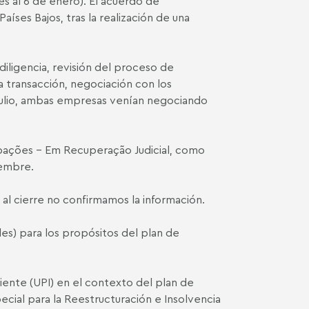
es al 6 de enero). El acuerdo de
aíses Bajos, tras la realización de una
iligencia, revisión del proceso de
 transacción, negociación con los
n julio, ambas empresas venían negociando
pações - Em Recuperação Judicial, como
iembre.
l cierre no confirmamos la información.
es) para los propósitos del plan de
ente (UPI) en el contexto del plan de
ecial para la Reestructuración e Insolvencia