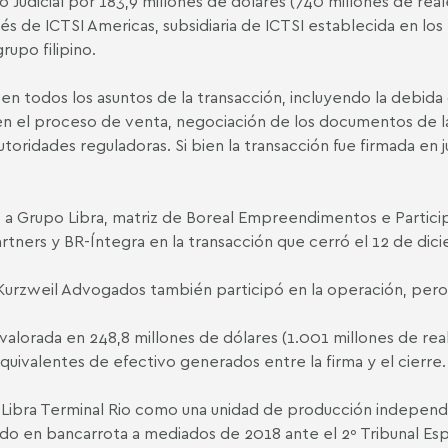
 Judicial por 183,9 millones de dólares (740 millones de real
s de ICTSI Americas, subsidiaria de ICTSI establecida en los P
rupo filipino.
todos los asuntos de la transacción, incluyendo la debida d
en el proceso de venta, negociación de los documentos de la
utoridades reguladoras. Si bien la transacción fue firmada e
a Grupo Libra, matriz de Boreal Empreendimentos e Partici
tners y BR-Íntegra en la transacción que cerró el 12 de dic
rzweil Advogados también participó en la operación, pero a
lorada en 248,8 millones de dólares (1.001 millones de real
equivalentes de efectivo generados entre la firma y el cierre.
Libra Terminal Rio como una unidad de producción independi
ado en bancarrota a mediados de 2018 ante el 2º Tribunal Esp