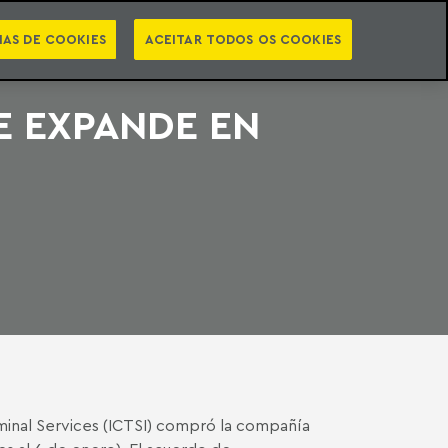
PT
EN
STS
NEWSLETTER
VIDEOCASTS
CATEGORIAS
IAS DE COOKIES
ACEITAR TODOS OS COOKIES
E EXPANDE EN
minal Services (ICTSI) compró la compañía