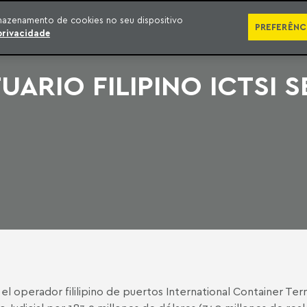
SÉRIES
PUBLICAÇÕES
IMPRENSA
EBOOKS
PODCA
mazenamento de cookies no seu dispositivo
PREFERÊNC
privacidade
ARIO FILIPINO ICTSI S
 operador fililipino de puertos International Container Ter