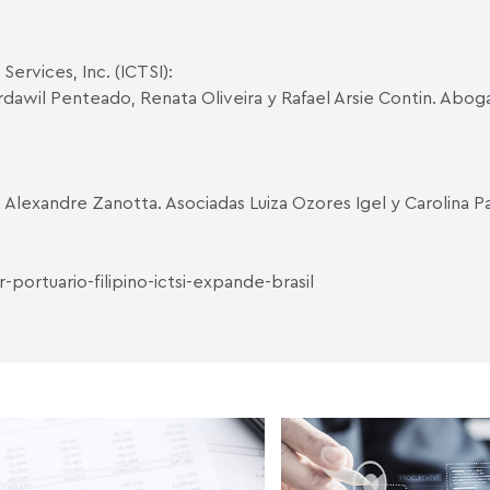
ervices, Inc. (ICTSI):
rdawil Penteado
,
Renata Oliveira
y
Rafael Arsie Contin
. Abog
lexandre Zanotta. Asociadas Luiza Ozores Igel y Carolina P
ortuario-filipino-ictsi-expande-brasil