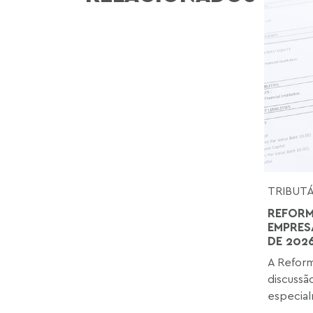
TRIBUT
REFORM
EMPRES
DE 202
A Reform
discussã
especial