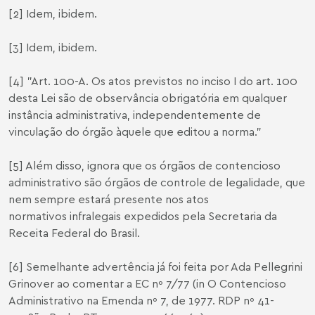
[2]
Idem, ibidem.
[3]
Idem, ibidem.
[4]
"Art. 100-A. Os atos previstos no inciso I do art. 100
desta Lei são de observa
ncia obrigatória em qualquer
insta
ncia administrativa, independentemente de
vinculac
ão do órgão àquele que editou a norma."
[5]
Além disso, ignora que os órgãos de contencioso
administrativo são órgãos de controle de legalidade, que
nem sempre estará presente nos atos
normativos infralegais expedidos pela Secretaria da
Receita Federal do Brasil.
[6]
Semelhante advertência já foi feita por Ada Pellegrini
Grinover ao comentar a EC nº 7/77 (in O Contencioso
Administrativo na Emenda nº 7, de 1977. RDP nº 41-