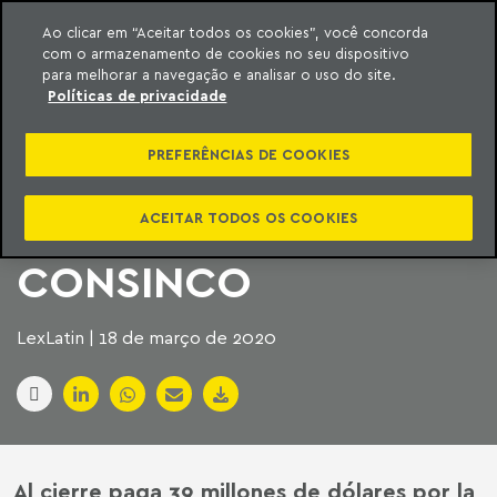
Ao clicar em “Aceitar todos os cookies”, você concorda
com o armazenamento de cookies no seu dispositivo
ara o conteúdo
Machado Meyer
para melhorar a navegação e analisar o uso do site.
Políticas de privacidade
TOTVS AUMENTA SU
PREFERÊNCIAS DE COOKIES
PRESENCIA EN RETAIL
CON LA COMPRA DE
ACEITAR TODOS OS COOKIES
CONSINCO
LexLatin | 18 de março de 2020
Al cierre paga 39 millones de dólares por la