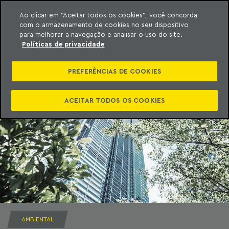
Ao clicar em “Aceitar todos os cookies”, você concorda
com o armazenamento de cookies no seu dispositivo
ara o conteúdo
Machado Meyer
para melhorar a navegação e analisar o uso do site.
Políticas de privacidade
PREFERÊNCIAS DE COOKIES
ACEITAR TODOS OS COOKIES
AMBIENTAL