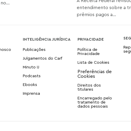
A Receita Federal reviso
no...
entendimento sobre a tr
prêmios pagos a...
SE
INTELIGÊNCIA JURÍDICA
PRIVACIDADE
Rep
onosco
Publicações
Política de
seg
Privacidade
Julgamentos do Carf
Lista de Cookies
Minuto IJ
Podcasts
Ebooks
Direitos dos
titulares
Imprensa
Encarregado pelo
tratamento de
dados pessoais