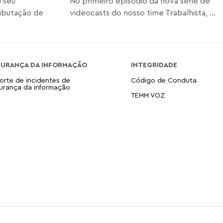
u seu
No primeiro episódio da nova série de
ibutação de
videocasts do nosso time Trabalhista, ...
GURANÇA DA INFORMAÇÃO
INTEGRIDADE
orte de incidentes de
Código de Conduta
urança da informação
TEMM VOZ