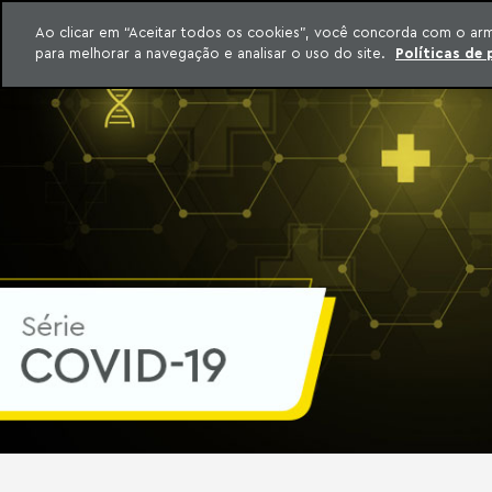
INTELIGÊNCIA JURÍDICA
Ao clicar em “Aceitar todos os cookies”, você concorda com o ar
CONTEÚDO EXCLUSIVO MACHADO MEYER ADVOGADOS
para melhorar a navegação e analisar o uso do site.
Políticas de 
ar para o conteúdo
Machado Meyer