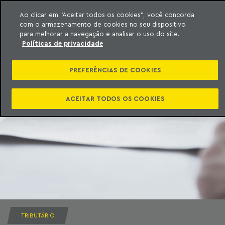
Ao clicar em “Aceitar todos os cookies”, você concorda
com o armazenamento de cookies no seu dispositivo
ara o conteúdo
Machado Meyer
para melhorar a navegação e analisar o uso do site.
Políticas de privacidade
PREFERÊNCIAS DE COOKIES
ACEITAR TODOS OS COOKIES
TRIBUTÁRIO