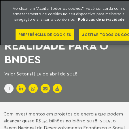
Ao clicar em “Aceitar todos os cookies”, você concorda com o
armazenamento de cookies no seu dispositivo para melhorar a
ara o conteúdo
Machado Meyer
navegação e analisar o uso do site.
Políticas de privacidade
UMA NOVA
PREFERÊNCIAS DE COOKIES
ACEITAR TODOS OS CO
REALIDADE PARA O
BNDES
Valor Setorial | 19 de abril de 2018
Com investimentos em projetos de energia que podem
alcançar quase R$ 54 bilhões no biênio 2018-2019, o
Banco Nacional de Desenvolvimento Econômico e Social