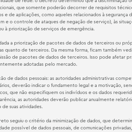
lidade de rede: o decreto determinou que a discriminação o
ionais, que somente poderão decorrer de requisitos técnic
os e de aplicações, como aqueles relacionados à segurança d
m e o controle de ataques de negação de serviço), às situ
ou à priorização de serviços de emergência.
dada a priorização de pacotes de dados de terceiros ou própr
as quanto de terceiros. Da mesma forma, ficam também ve
issão de pacotes de dados de terceiros. Isso pode afetar pr
entemente adotadas pelo mercado.
ão de dados pessoais: as autoridades administrativas compe
ários, deverão indicar o fundamento legal e a motivação, se
cos, que não especifiquem os indivíduos e os dados requeri
arência, as autoridades deverão publicar anualmente relatóri
 de suas atividades.
eto seguiu o critério da minimização de dados, que determ
dade possível de dados pessoais, de comunicações privadas,