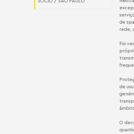
Neutra
SÓCIO / SÃO PAULO
excepc
serviç
de spa
rede, 
Foi ve
própri
transm
frequ
Proteç
de usu
genéri
transp
âmbito
O decr
quanti