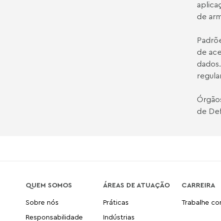
aplica
de ar
Padrõe
de ace
dados.
regula
Órgãos
de Def
QUEM SOMOS
ÁREAS DE ATUAÇÃO
CARREIRA
Sobre nós
Práticas
Trabalhe c
Responsabilidade
Indústrias