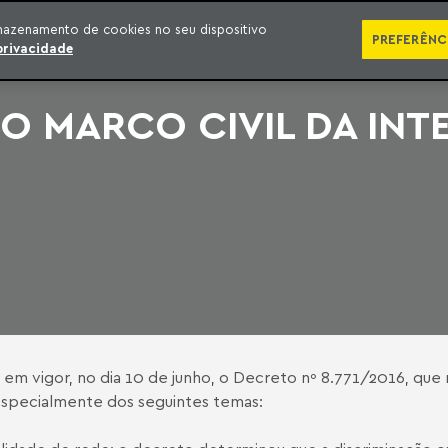
SÉRIES
PUBLICAÇÕES
IMPRENSA
EBOOKS
PODCA
mazenamento de cookies no seu dispositivo
PREFERÊNC
privacidade
 MARCO CIVIL DA INTE
 em vigor, no dia 10 de junho, o Decreto nº 8.771/2016, que 
especialmente dos seguintes temas: