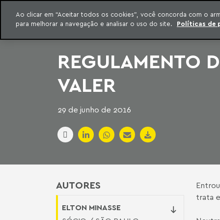
INTELIGÊNCIA JURÍDICA
Ao clicar em “Aceitar todos os cookies”, você concorda com o ar
CONTEÚDO EXCLUSIVO MACHADO MEYER ADVOGADOS
para melhorar a navegação e analisar o uso do site.
Políticas de 
ar para o conteúdo
Machado Meyer
REGULAMENTO DO
VALER
29 de junho de 2016
AUTORES
Entrou
trata 
ELTON MINASSE