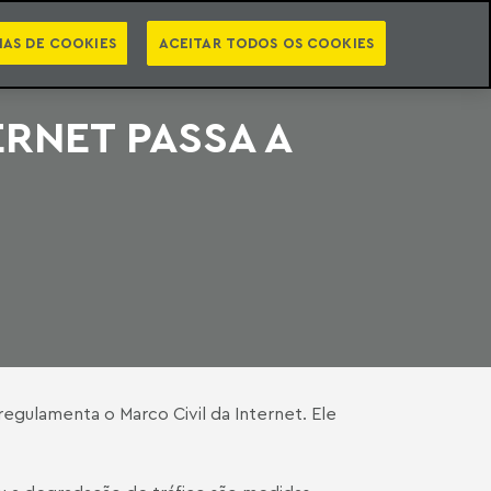
PT
EN
STS
NEWSLETTER
VIDEOCASTS
CATEGORIAS
IAS DE COOKIES
ACEITAR TODOS OS COOKIES
RNET PASSA A
regulamenta o Marco Civil da Internet. Ele