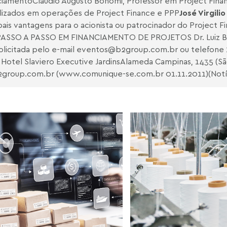
nciamentoClaudio Augusto Bonomi, Professor em Project Finan
ilizados em operações de Project Finance e PPP
José Virgil
ais vantagens para o acionista ou patrocinador do Project 
O A PASSO EM FINANCIAMENTO DE PROJETOS Dr. Luiz Borg
icitada pelo e-mail
eventos@b2group.com.br
ou telefone
otel Slaviero Executive JardinsAlameda Campinas, 1435 (São
group.com.br
(
www.comunique-se.com.br
01.11.2011)(Notí