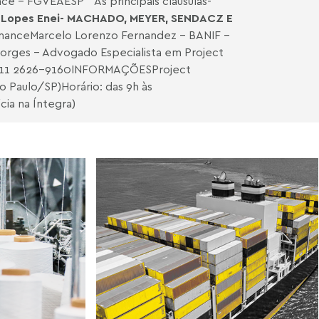
ce - FGVEAESP * As principais cláusulas-
io Lopes Enei- MACHADO, MEYER, SENDACZ E
FinanceMarcelo Lorenzo Fernandez - BANIF -
es - Advogado Especialista em Project
 11 2626-9160INFORMAÇÕESProject
 Paulo/SP)Horário: das 9h às
cia na Íntegra)