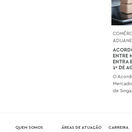
COMÉRCI
ADUANE
ACORDO
ENTRE 
ENTRA 
1º DE 
O Acordo
Mercado
de Singap
QUEM SOMOS
ÁREAS DE ATUAÇÃO
CARREIRA