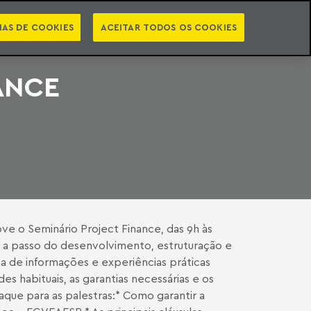
PT
EN
STS
NEWSLETTER
VIDEOCASTS
CATEGORIAS
IAS DE COOKIES
ACEITAR TODOS OS COOKIES
ANCE
ve o Seminário Project Finance, das 9h às
o a passo do desenvolvimento, estruturação e
 de informações e experiências práticas
es habituais, as garantias necessárias e os
aque para as palestras:* Como garantir a