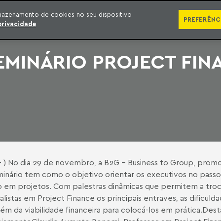
SÉRIES
PUBLICAÇÕES
IMPRENSA
EBOOKS
PODCA
mazenamento de cookies no seu dispositivo
PREFERÊNC
privacidade
MINÁRIO PROJECT FIN
 - ) No dia 29 de novembro, a B2G - Business to Group, promo
eminário tem como o objetivo orientar os executivos no pass
m projetos. Com palestras dinâmicas que permitem a troca
istas em Project Finance os principais entraves, as dificuldad
lém da viabilidade financeira para colocá-los em prática.Dest