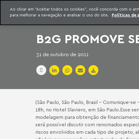
INTELIGÊNCIA JURÍDICA
Ao clicar em “Aceitar todos os cookies”, você concorda com o ar
CONTEÚDO EXCLUSIVO MACHADO MEYER ADVOGADOS
para melhorar a navegação e analisar o uso do site.
Políticas de 
ar para o conteúdo
Machado Meyer
B2G PROMOVE SE
31 de outubro de 2011
(São Paulo, São Paulo, Brasil - Comunique-se
18h, no Hotel Slaviero, em São Paulo.Esse s
modelagem para obtenção de financiamento e
será possível discutir com renomados especial
riscos envolvidos em cada tipo de projeto, a