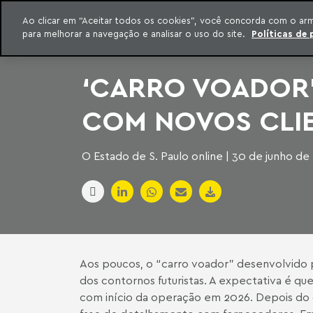
INTELIGÊNCIA JURÍDICA
Ao clicar em “Aceitar todos os cookies”, você concorda com o ar
CONTEÚDO EXCLUSIVO MACHADO MEYER ADVOGADOS
para melhorar a navegação e analisar o uso do site.
Políticas de 
ar para o conteúdo
Machado Meyer
‘CARRO VOADOR’
COM NOVOS CLIE
O Estado de S. Paulo online | 30 de junho de
Aos poucos, o “carro voador” desenvolvido 
dos contornos futuristas. A expectativa é q
com início da operação em 2026. Depois do 