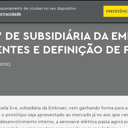
SÉRIES
PUBLICAÇÕES
IMPRENSA
EBOOKS
PODCA
mazenamento de cookies no seu dispositivo
PREFERÊNC
privacidade
 DE SUBSIDIÁRIA DA E
NTES E DEFINIÇÃO DE
 2023
pela Eve, subsidiária da Embraer, vem ganhando forma para 
ue o protótipo seja apresentado ao mercado já no ano que ve
desenvolvimento interno, a aeronave elétrica passa agora p