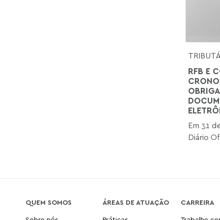
TRIBUT
RFB E C
CRONOG
OBRIGA
DOCUME
ELETRÔ
Em 31 de
Diário Of
QUEM SOMOS
ÁREAS DE ATUAÇÃO
CARREIRA
Sobre nós
Práticas
Trabalhe c