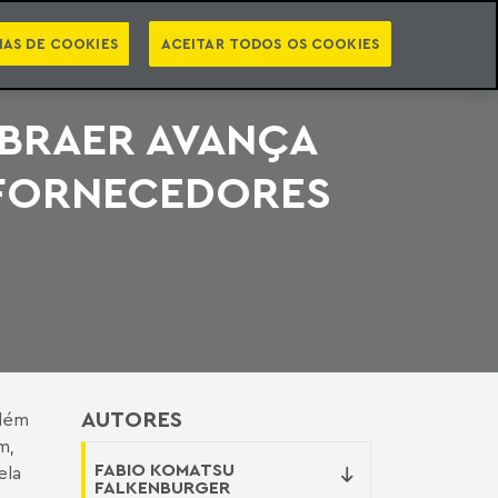
PT
EN
STS
NEWSLETTER
VIDEOCASTS
CATEGORIAS
IAS DE COOKIES
ACEITAR TODOS OS COOKIES
MBRAER AVANÇA
 FORNECEDORES
AUTORES
além
m,
FABIO KOMATSU
ela
FALKENBURGER