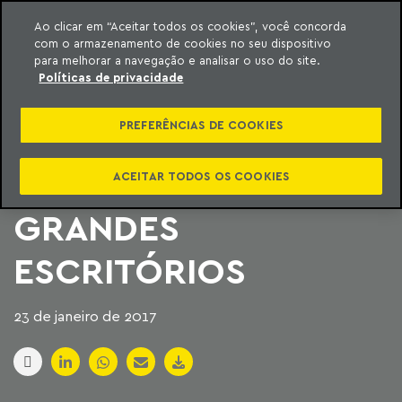
Ao clicar em “Aceitar todos os cookies”, você concorda
com o armazenamento de cookies no seu dispositivo
ara o conteúdo
Machado Meyer
para melhorar a navegação e analisar o uso do site.
Políticas de privacidade
CONSULTAS DE
PREFERÊNCIAS DE COOKIES
ESTRANGEIROS
LEVAM OTIMISMO A
ACEITAR TODOS OS COOKIES
GRANDES
ESCRITÓRIOS
23 de janeiro de 2017