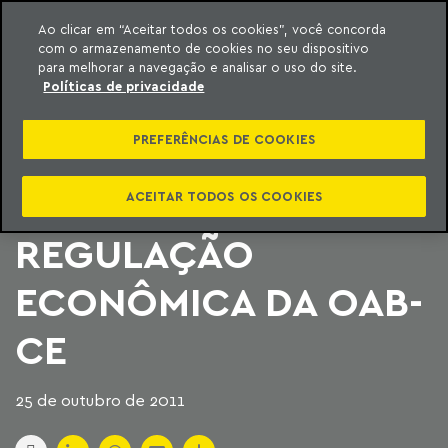
Ao clicar em “Aceitar todos os cookies”, você concorda
com o armazenamento de cookies no seu dispositivo
ara o conteúdo
Machado Meyer
para melhorar a navegação e analisar o uso do site.
Políticas de privacidade
I SEMINÁRIO DE
PREFERÊNCIAS DE COOKIES
DEFESA DA
CONCORRÊNCIA E
ACEITAR TODOS OS COOKIES
REGULAÇÃO
ECONÔMICA DA OAB-
CE
25 de outubro de 2011