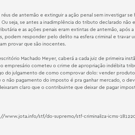
os réus de antemão e extinguir a ação penal sem investigar se
 Ou seja, se antes a inadimplência do tributo declarado não 
ibutária e as ações penais eram extintas de antemão, após a
s, podem responder pelo delito na esfera criminal e travar 
ntam provar que são inocentes.
escritório Machado Meyer, caberá a cada juiz de primeira inst
e o empresário cometeu o crime de apropriação indébita tribu
ngo do julgamento de como comprovar dolo: vender produto
e o não pagamento do imposto é pra ganhar mercado, o de
ixaram claro que o contribuinte que deixar de pagar impos
//www.jota.info/stf/do-supremo/stf-criminaliza-icms-18122