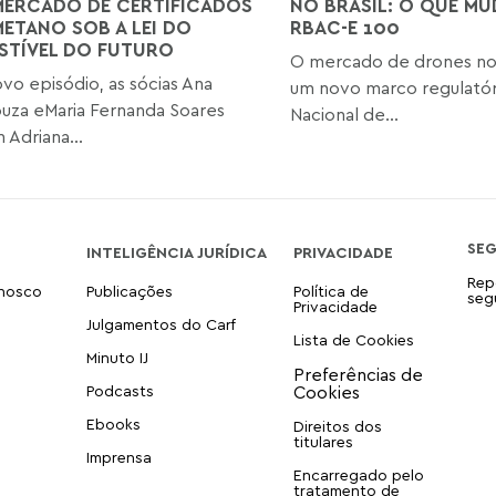
ERCADO DE CERTIFICADOS
NO BRASIL: O QUE M
METANO SOB A LEI DO
RBAC-E 100
TÍVEL DO FUTURO
O mercado de drones no 
vo episódio, as sócias Ana
um novo marco regulatór
ouza eMaria Fernanda Soares
Nacional de...
Adriana...
SE
INTELIGÊNCIA JURÍDICA
PRIVACIDADE
Rep
onosco
Publicações
Política de
seg
Privacidade
Julgamentos do Carf
Lista de Cookies
Minuto IJ
Podcasts
Ebooks
Direitos dos
titulares
Imprensa
Encarregado pelo
tratamento de