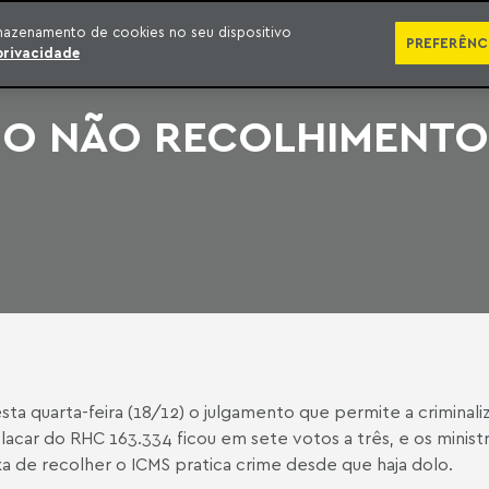
SÉRIES
PUBLICAÇÕES
IMPRENSA
EBOOKS
PODCA
mazenamento de cookies no seu dispositivo
PREFERÊNC
privacidade
A O NÃO RECOLHIMENTO
sta quarta-feira (18/12) o julgamento que permite a criminal
acar do RHC 163.334 ficou em sete votos a três, e os minist
xa de recolher o ICMS pratica crime desde que haja dolo.