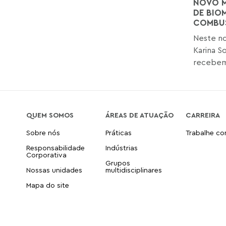
NOVO M
DE BIO
COMBUS
Neste no
Karina S
recebem 
QUEM SOMOS
ÁREAS DE ATUAÇÃO
CARREIRA
Sobre nós
Práticas
Trabalhe c
Responsabilidade
Indústrias
Corporativa
Grupos
Nossas unidades
multidisciplinares
Mapa do site