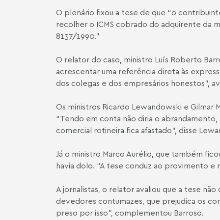
O plenário fixou a tese de que “o contribui
recolher o ICMS cobrado do adquirente da merc
8137/1990.”
O relator do caso, ministro Luís Roberto Barr
acrescentar uma referência direta às expres
dos colegas e dos empresários honestos”, ava
Os ministros Ricardo Lewandowski e Gilmar M
“Tendo em conta não diria o abrandamento, m
comercial rotineira fica afastado”, disse Lew
Já o ministro Marco Aurélio, que também fic
havia dolo. “A tese conduz ao provimento e 
A jornalistas, o relator avaliou que a tese não
devedores contumazes, que prejudica os cons
preso por isso”, complementou Barroso.