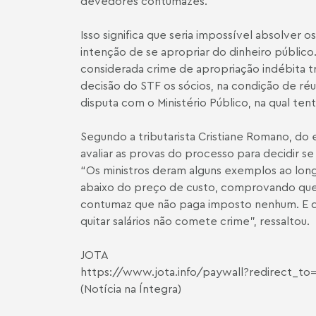
devedores contumazes.
Isso significa que seria impossível absolver 
intenção de se apropriar do dinheiro público.
considerada crime de apropriação indébita tr
decisão do STF os sócios, na condição de réu
disputa com o Ministério Público, na qual te
Segundo a tributarista
Cristiane Romano
, do 
avaliar as provas do processo para decidir s
“Os ministros deram alguns exemplos ao lo
abaixo do preço de custo, comprovando qu
contumaz que não paga imposto nenhum. E de
quitar salários não comete crime”, ressaltou.
JOTA
https://www.jota.info/paywall?redirect_to=
(Notícia na Íntegra)