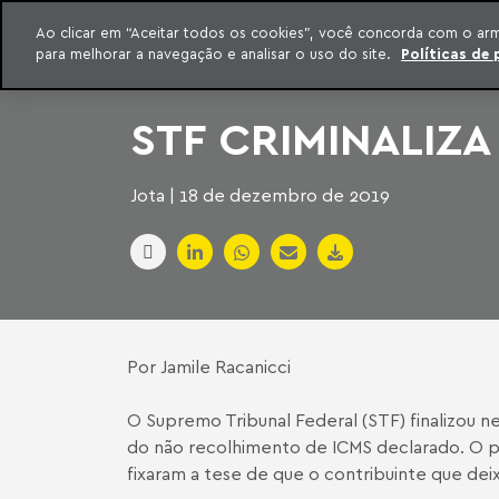
INTELIGÊNCIA JURÍDICA
Ao clicar em “Aceitar todos os cookies”, você concorda com o ar
CONTEÚDO EXCLUSIVO MACHADO MEYER ADVOGADOS
para melhorar a navegação e analisar o uso do site.
Políticas de 
ar para o conteúdo
Machado Meyer
STF CRIMINALIZ
Jota | 18 de dezembro de 2019
Por Jamile Racanicci
O Supremo Tribunal Federal (STF) finalizou ne
do não recolhimento de ICMS declarado. O pl
fixaram a tese de que o contribuinte que dei