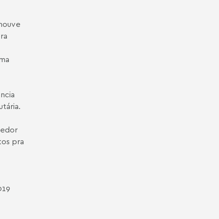
 houve
era
uma
ância
tária.
vedor
tos pra
019