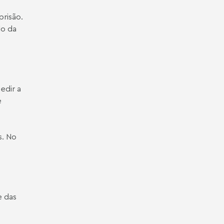
prisão.
do da
edir a
e
s. No
e das