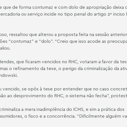
nte que de forma contumaz e com dolo de apropriação deixa 
adoria ou serviço incide no tipo penal do artigo 2º inciso II
oso, ressaltou que alterou a proposta feita na sessão anterio
sões “contumaz” e “dolo”. “Creio que isso acode as preocu
liou.
endes, que ficaram vencidos no RHC, votaram a favor da tes
as o refinamento da tese, o perigo da criminalização da ati
andowski.
ou vencido, se opôs à tese por entender que no caso concre
não ao desprovimento do RHC, o sistema não fecha”, protest
 criminaliza a mera inadimplência do ICMS, e sim a prática dos
umidores, o fisco e a concorrência. “Dificilmente alguém va