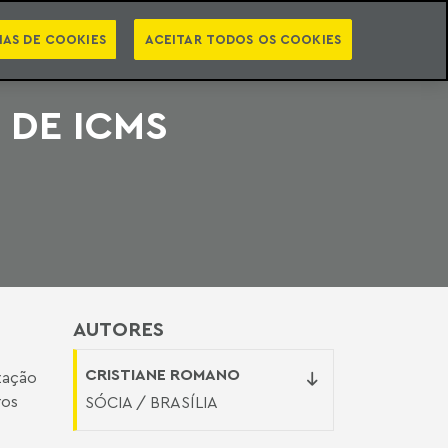
PT
EN
STS
NEWSLETTER
VIDEOCASTS
CATEGORIAS
IAS DE COOKIES
ACEITAR TODOS OS COOKIES
 DE ICMS
AUTORES
CRISTIANE ROMANO
ização
ros
SÓCIA / BRASÍLIA