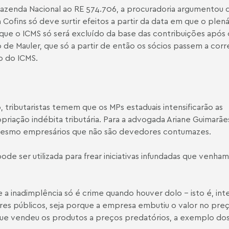
zenda Nacional ao RE 574.706, a procuradoria argumentou 
 Cofins só deve surtir efeitos a partir da data em que o plená
ue o ICMS só será excluído da base das contribuições após 
 de Mauler, que só a partir de então os sócios passem a corr
o do ICMS.
, tributaristas temem que os MPs estaduais intensificarão as
riação indébita tributária. Para a advogada Ariane Guimarãe
 mesmo empresários que não são devedores contumazes.
de ser utilizada para frear iniciativas infundadas que venham
 a inadimplência só é crime quando houver dolo – isto é, in
fres públicos, seja porque a empresa embutiu o valor no pre
que vendeu os produtos a preços predatórios, a exemplo do