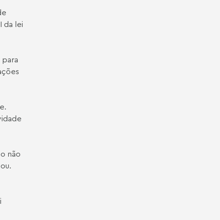
de
 da lei
r para
pações
e.
vidade
to não
ou.
i