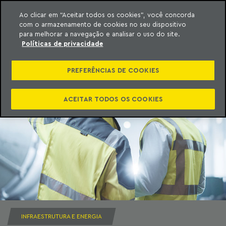
Ao clicar em “Aceitar todos os cookies”, você concorda
com o armazenamento de cookies no seu dispositivo
ara o conteúdo
Machado Meyer
para melhorar a navegação e analisar o uso do site.
Políticas de privacidade
PREFERÊNCIAS DE COOKIES
ACEITAR TODOS OS COOKIES
INFRAESTRUTURA E ENERGIA