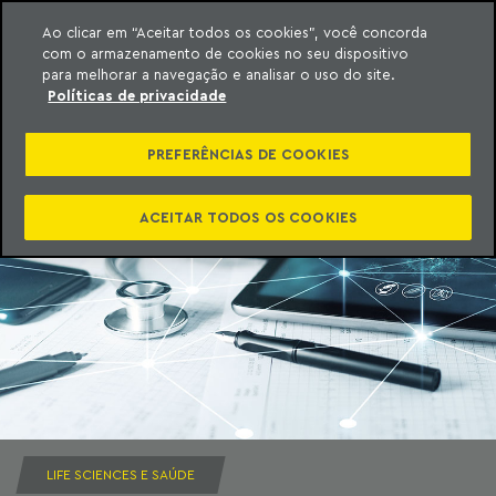
Ao clicar em “Aceitar todos os cookies”, você concorda
com o armazenamento de cookies no seu dispositivo
ara o conteúdo
Machado Meyer
para melhorar a navegação e analisar o uso do site.
Políticas de privacidade
PREFERÊNCIAS DE COOKIES
ACEITAR TODOS OS COOKIES
LIFE SCIENCES E SAÚDE