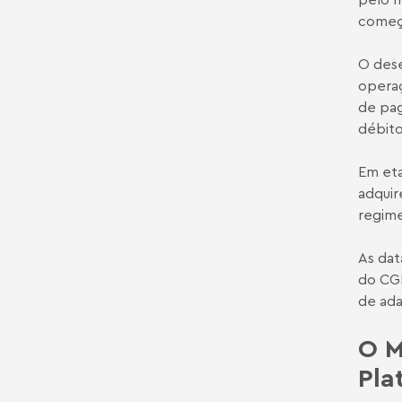
começa
O dese
operaç
de pag
débito
Em eta
adquir
regime
As dat
do CGI
de ada
O M
Pla