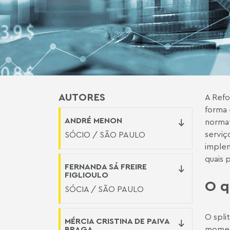
AUTORES
A Refo
forma 
ANDRÉ MENON
normat
serviç
SÓCIO / SÃO PAULO
implem
quais 
FERNANDA SÁ FREIRE
FIGLIOULO
O q
SÓCIA / SÃO PAULO
O spli
MÉRCIA CRISTINA DE PAIVA
BRAGA
moment