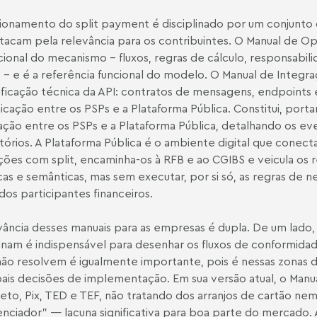
ionamento do split payment é disciplinado por um conjunto 
tacam pela relevância para os contribuintes. O Manual de 
ional do mecanismo - fluxos, regras de cálculo, responsabil
o - e é a referência funcional do modelo. O Manual de Inte
ficação técnica da API: contratos de mensagens, endpoints e
cação entre os PSPs e a Plataforma Pública. Constitui, portan
ação entre os PSPs e a Plataforma Pública, detalhando os ev
tórios. A Plataforma Pública é o ambiente digital que conect
ções com split, encaminha-os à RFB e ao CGIBS e veicula os 
icas e semânticas, mas sem executar, por si só, as regras 
dos participantes financeiros.
vância desses manuais para as empresas é dupla. De um lado,
linam é indispensável para desenhar os fluxos de conformida
não resolvem é igualmente importante, pois é nessas zonas 
pais decisões de implementação. Em sua versão atual, o Manua
eto, Pix, TED e TEF, não tratando dos arranjos de cartão ne
nciador" — lacuna significativa para boa parte do mercado