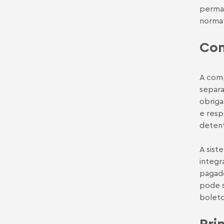
perman
normat
Con
A comp
separa
obriga
e resp
detent
A sist
integr
pagado
pode s
boleto
Pri