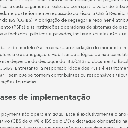
tica, a cada pagamento realizado com split, o valor do tribu
dor e posteriormente repassado ao Fisco: a CBS à Receita Fe
 do IBS (CGIBS). A obrigação de segregar e recolher é atrib
nto (PSPs) e às instituições operadoras de sistemas de pa
s e fechados, públicos e privados, inclusive aqueles não suje
lidade do modelo é aproximar a arrecadação do momento ec
plência e a sonegação e viabilizando a lógica de não cumulati
ente depende do destaque do IBS/CBS no documento fiscal 
CGIBS. Entretanto, a responsabilidade dos PSPs é estritamen
ar -, sem que se tornem contribuintes ou responsáveis tribut
rações liquidadas.
fases de implementação
t payment não opera em 2026. Este é exclusivamente o ano d
ativo (CBS de 0,9% e IBS de 0,1%) e destaque obrigatório na 
ecanismo. A entrada em operação está prevista para 2027, de