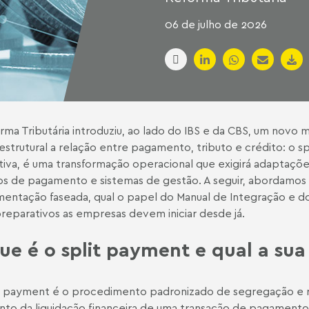
06 de julho de 2026
rma Tributária introduziu, ao lado do IBS e da CBS, um novo
estrutural a relação entre pagamento, tributo e crédito: o 
iva, é uma transformação operacional que exigirá adaptaçõ
os de pagamento e sistemas de gestão. A seguir, abordamos
entação faseada, qual o papel do Manual de Integração e d
preparativos as empresas devem iniciar desde já.
ue é o split payment e qual a sua
t payment é o procedimento padronizado de segregação e r
o da liquidação financeira de uma transação de pagamento 