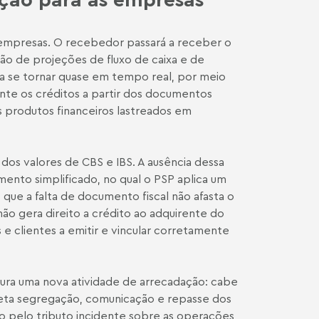
 empresas. O recebedor passará a receber o
são de projeções de fluxo de caixa e de
de a se tornar quase em tempo real, por meio
nte os créditos a partir dos documentos
os produtos financeiros lastreados em
dos valores de CBS e IBS. A ausência dessa
mento simplificado, no qual o PSP aplica um
ue a falta de documento fiscal não afasta o
ão gera direito a crédito ao adquirente do
 e clientes a emitir e vincular corretamente
ura uma nova atividade de arrecadação: cabe
reta segregação, comunicação e repasse dos
io pelo tributo incidente sobre as operações