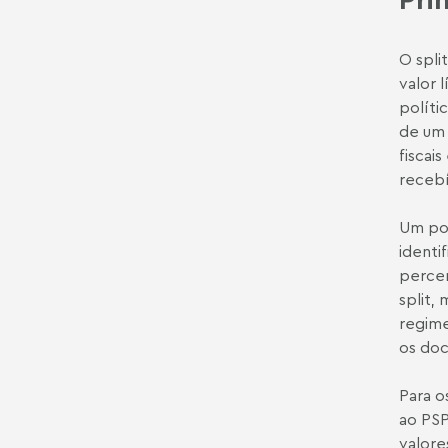
O spli
valor 
políti
de um 
fiscai
recebí
Um pon
identi
percen
split,
regime
os doc
Para o
ao PSP
valore