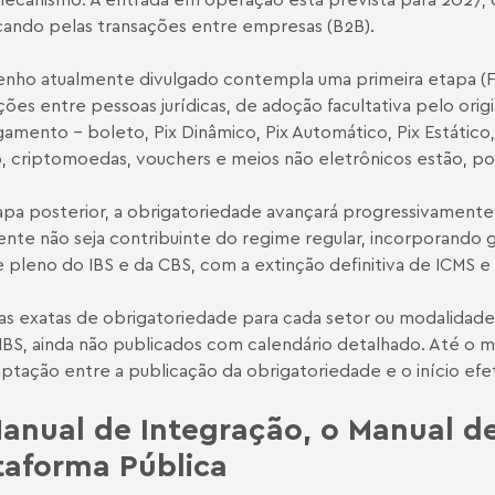
ndo pelas transações entre empresas (B2B).
nho atualmente divulgado contempla uma primeira etapa (Fa
ões entre pessoas jurídicas, de adoção facultativa pelo origin
amento - boleto, Pix Dinâmico, Pix Automático, Pix Estático,
, criptomoedas, vouchers e meios não eletrônicos estão, por
pa posterior, a obrigatoriedade avançará progressivamente
ente não seja contribuinte do regime regular, incorporando 
 pleno do IBS e da CBS, com a extinção definitiva de ICMS e
as exatas de obrigatoriedade para cada setor ou modalidade 
BS, ainda não publicados com calendário detalhado. Até o 
ptação entre a publicação da obrigatoriedade e o início efet
anual de Integração, o Manual d
taforma Pública