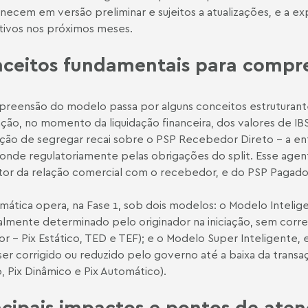
ecem em versão preliminar e sujeitos a atualizações, e a ex
ivos nos próximos meses.
ceitos fundamentais para compre
reensão do modelo passa por alguns conceitos estruturante
ção, no momento da liquidação financeira, dos valores de IB
ção de segregar recai sobre o PSP
Recebedor Direto - a en
onde regulatoriamente pelas obrigações do split. Esse agen
or da relação comercial com o recebedor, e do PSP Pagado
emática opera, na Fase 1, sob dois modelos: o Modelo Intelig
almente determinado pelo originador na iniciação, sem corre
r - Pix Estático, TED e TEF); e o Modelo Super Inteligente
er corrigido ou reduzido pelo governo até a baixa da transaç
, Pix Dinâmico e Pix Automático).
ncipais impactos e pontos de ate