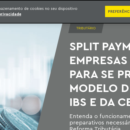
SÉRIES
PUBLICAÇÕES
IMPRENSA
EBOOKS
PODCA
mazenamento de cookies no seu dispositivo
PREFERÊNC
privacidade
TRIBUTÁRIO
SPLIT PAY
EMPRESAS
PARA SE P
MODELO D
IBS E DA C
Entenda o funcioname
preparativos necessá
Reforma Tributária