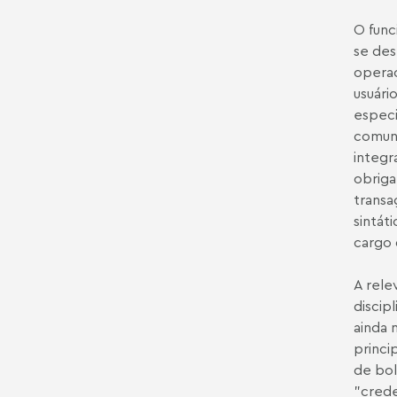
O func
se des
operac
usuári
especi
comuni
integr
obriga
transa
sintát
cargo 
A rele
discip
ainda 
princi
de bol
"crede