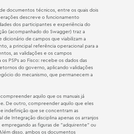
de documentos técnicos, entre os quais dois
Operações descreve o funcionamento
idades dos participantes e experiência do
gração (acompanhado do Swagger) traz a
 dicionário de campos que viabilizam a
to, a principal referência operacional para a
entos, as validações e os campos
a os PSPs ao Fisco: recebe os dados das
retornos do governo, aplicando validações
de negócio do mecanismo, que permanecem a
 compreender aquilo que os manuais já
de. De outro, compreender aquilo que eles
de indefinição que se concentram as
l de Integração disciplina apenas os arranjos
m empregando as figuras de "adquirente" ou
. Além disso, ambos os documentos