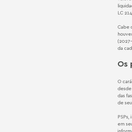
liquid
LC 214
Cabe d
houver
(2027–
da cad
Os 
O cará
desde 
das fa
de seu
PSPs, 
em seu
inform