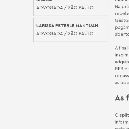
Na prá
ADVOGADA / SÃO PAULO
recebe
Gestor
LARISSA PETERLE MANTUAN
pagame
ADVOGADA / SÃO PAULO
aberto
A fina
inadim
adquir
RFB e 
repass
as ope
As 
O spli
inform
pelo m