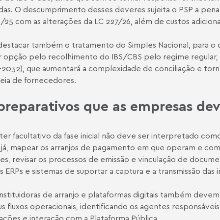
adas. O descumprimento desses deveres sujeita o PSP a penali
/25 com as alterações da LC 227/26, além de custos adicio
estacar também o tratamento do Simples Nacional, para o qu
 opção pelo recolhimento do IBS/CBS pelo regime regular, 
2032), que aumentará a complexidade de conciliação e torn
eia de fornecedores.
preparativos que as empresas dev
ter facultativo da fase inicial não deve ser interpretado co
já, mapear os arranjos de pagamento em que operam e com
ses, revisar os processos de emissão e vinculação de documen
s ERPs e sistemas de suportar a captura e a transmissão das 
instituidoras de arranjo e plataformas digitais também devem 
s fluxos operacionais, identificando os agentes responsávei
ações e interação com a Plataforma Pública.