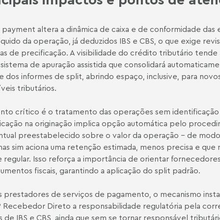
t payment altera a dinâmica de caixa e de conformidade das
líquido da operação, já deduzidos IBS e CBS, o que exige revi
cas de precificação. A visibilidade do crédito tributário ten
sistema de apuração assistida que consolidará automaticame
s e dos informes de split, abrindo espaço, inclusive, para nov
veis tributários.
to crítico é o tratamento das operações sem identificação 
ficação na originação implica opção automática pelo procedi
tual preestabelecido sobre o valor da operação - de modo q
 mas sim aciona uma retenção estimada, menos precisa e que n
 regular. Isso reforça a importância de orientar fornecedores
umentos fiscais, garantindo a aplicação do split padrão.
s prestadores de serviços de pagamento, o mecanismo insta
 Recebedor Direto a responsabilidade regulatória pela cor
s de IBS e CBS, ainda que sem se tornar responsável tributár